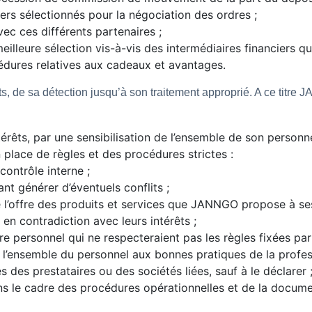
ers sélectionnés pour la négociation des ordres ;
vec ces différents partenaires ;
lleure sélection vis-à-vis des intermédiaires financiers qu’
édures relatives aux cadeaux et avantages.
êts, de sa détection jusqu’à son traitement approprié. A ce titr
intérêts, par une sensibilisation de l’ensemble de son perso
n place de règles et des procédures strictes :
ontrôle interne ;
t générer d’éventuels conflits ;
 l’offre des produits et services que JANNGO propose à ses
s en contradiction avec leurs intérêts ;
re personnel qui ne respecteraient pas les règles fixées par 
e l’ensemble du personnel aux bonnes pratiques de la profes
ces des prestataires ou des sociétés liées, sauf à le déclarer 
ns le cadre des procédures opérationnelles et de la docum