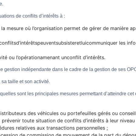
e.
tions de conflits d’intérêts à :
ns la mesure où l’organisation permet de gérer de manière app
onflitsd’intérêtspeuventsubsisteretluicommuniquer les info
vité ou l’opérationamenant unconflit d’intérêts.
de gestion indépendante dans le cadre de la gestion de ses OP
sa taille et son activité.
quelles sont les principales mesures permettant d’atteindre cet ob
stributeurs des véhicules ou portefeuilles gérés ou conseill
prévenir toute situation de conflits d’intérêts à leur niveau 
dures relatives aux transactions personnelles ;
cession de commission de mouvement de la part du déposit