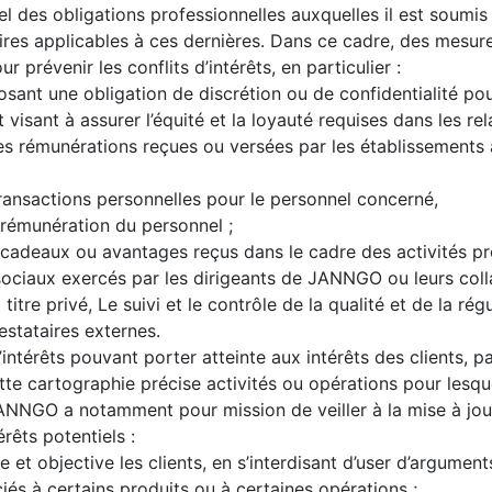
l des obligations professionnelles auxquelles il est soumis 
res applicables à ces dernières. Dans ce cadre, des mesure
 prévenir les conflits d’intérêts, en particulier :
ant une obligation de discrétion ou de confidentialité pour
 visant à assurer l’équité et la loyauté requises dans les rel
 des rémunérations reçues ou versées par les établissements
transactions personnelles pour le personnel concerné,
rémunération du personnel ;
cadeaux ou avantages reçus dans le cadre des activités pro
ciaux exercés par les dirigeants de JANNGO ou leurs colla
titre privé, Le suivi et le contrôle de la qualité et de la r
estataires externes.
d’intérêts pouvant porter atteinte aux intérêts des clients, 
ette cartographie précise activités ou opérations pour lesque
ANNGO a notamment pour mission de veiller à la mise à jour
érêts potentiels :
et objective les clients, en s’interdisant d’user d’argument
ciés à certains produits ou à certaines opérations ;